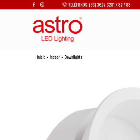
TELÉFONOS: (33) 3627 3281 / 82 / 83
Inicio
Indoor
Downlights
•
•