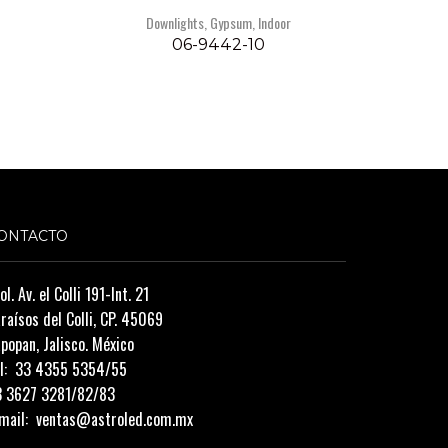
Downlights
,
Gypsum
,
Indoor
06-9442-10
ONTACTO
ol. Av. el Colli 191-Int. 21
raísos del Colli, CP. 45069
popan, Jalisco. México
l:
33 4355 5354/55
3 3627 3281/82/83
mail:
ventas@astroled.com.mx