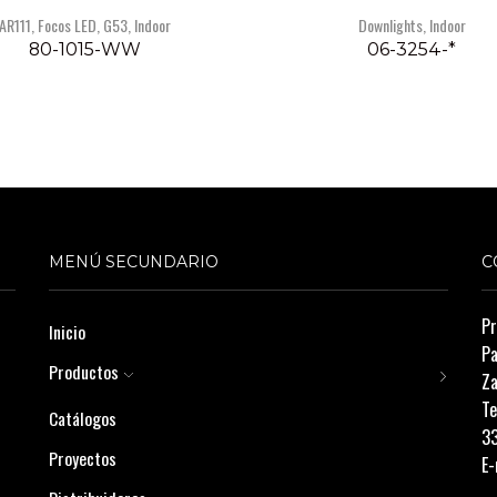
AR111
,
Focos LED
,
G53
,
Indoor
Downlights
,
Indoor
80-1015-WW
06-3254-*
MENÚ SECUNDARIO
C
Pr
Inicio
Pa
Productos
Za
Te
Catálogos
3
Proyectos
E-