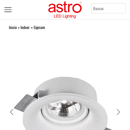
Inicio
Indoor
Gypsum
•
•