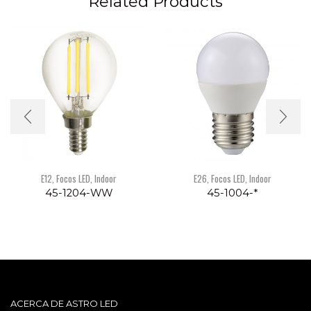
Related Products
E12
,
Focos LED
,
Indoor
E26
,
Focos LED
,
Indoor
45-1204-WW
45-1004-*
ACERCA DE ASTRO LED