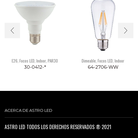
E26
,
Focos LED
,
Indoor
,
PAR30
Dimeable
,
Focos LED
,
Indoor
30-0412-*
64-2706-WW
ACERCA DE ASTRO LED
ASTRO LED TODOS LOS DERECHOS RESERVADOS ® 2021