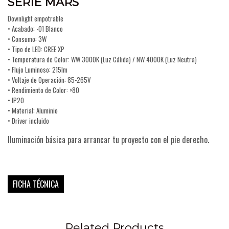
SERIE MARS
Downlight empotrable
• Acabado: -01 Blanco
• Consumo: 3W
• Tipo de LED: CREE XP
• Temperatura de Color: WW 3000K (Luz Cálida) / NW 4000K (Luz Neutra)
• Flujo Luminoso: 215lm
• Voltaje de Operación: 85-265V
• Rendimiento de Color: >80
• IP20
• Material: Aluminio
• Driver incluido
Iluminación básica para arrancar tu proyecto con el pie derecho.
FICHA TÉCNICA
Related Products