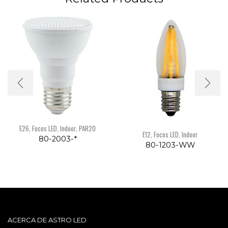
E26
,
Focos LED
,
Indoor
,
PAR20
E12
,
Focos LED
,
Indoor
80-2003-*
80-1203-WW
ACERCA DE ASTRO LED