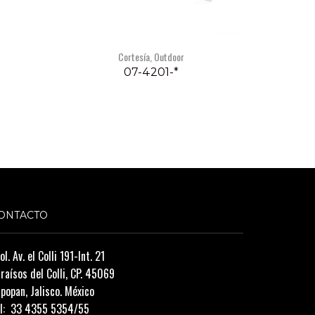
Cortesía
,
Outdoor
07-4201-*
ONTACTO
ol. Av. el Colli 191-Int. 21
raísos del Colli, CP. 45069
popan, Jalisco. México
l:
33 4355 5354/55