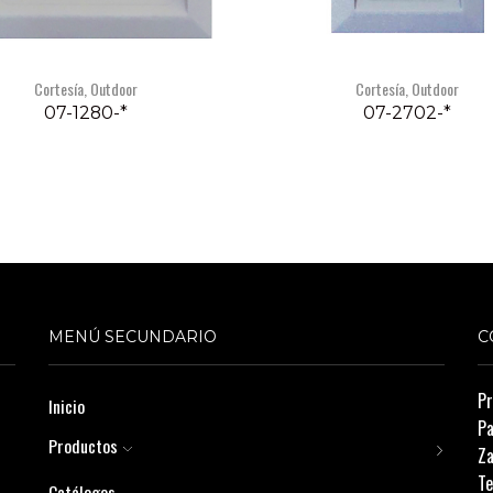
Cortesía
,
Outdoor
Cortesía
,
Outdoor
07-1280-*
07-2702-*
MENÚ SECUNDARIO
C
Pr
Inicio
Pa
Productos
Za
Te
Catálogos