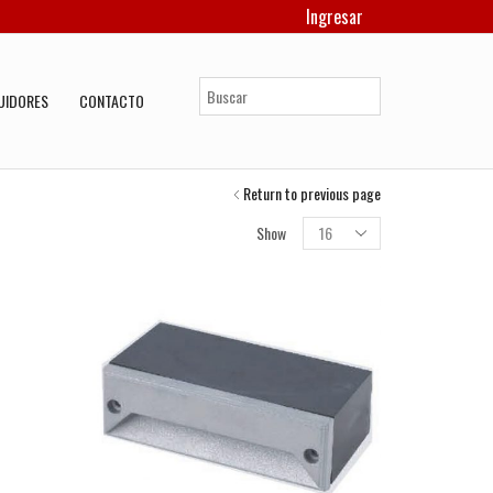
Ingresar
UIDORES
CONTACTO
Return to previous page
Products
Show
per
page