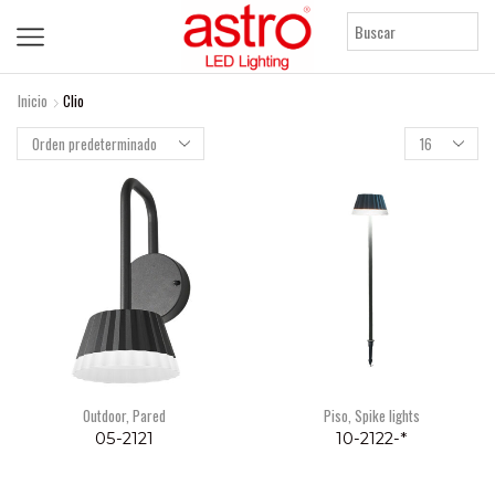
Inicio
Clio
Products
per
page
Outdoor
,
Pared
Piso
,
Spike lights
05-2121
10-2122-*