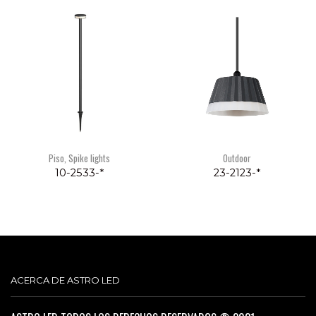
Piso
,
Spike lights
Outdoor
10-2533-*
23-2123-*
ACERCA DE ASTRO LED