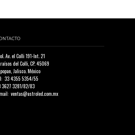
ONTACTO
ol. Av. el Colli 191-Int. 21
raísos del Colli, CP. 45069
popan, Jalisco. México
l:
33 4355 5354/55
3 3627 3281/82/83
mail:
ventas@astroled.com.mx