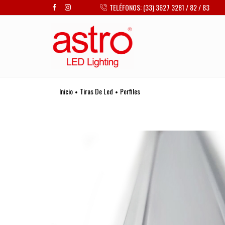
TELÉFONOS: (33) 3627 3281 / 82 / 83
Inicio
Tiras De Led
Perfiles
•
•