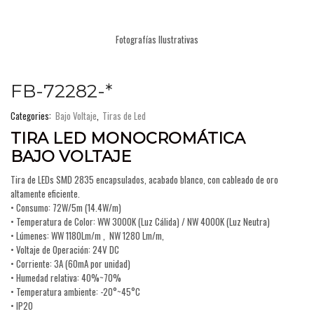
Fotografías Ilustrativas
FB-72282-*
Categories:
Bajo Voltaje
,
Tiras de Led
TIRA LED MONOCROMÁTICA
BAJO VOLTAJE
Tira de LEDs SMD 2835 encapsulados, acabado blanco, con cableado de oro
altamente eficiente.
• Consumo: 72W/5m (14.4W/m)
• Temperatura de Color: WW 3000K (Luz Cálida) / NW 4000K (Luz Neutra)
• Lúmenes: WW 1180Lm/m , NW 1280 Lm/m,
• Voltaje de Operación: 24V DC
• Corriente: 3A (60mA por unidad)
• Humedad relativa: 40%~70%
• Temperatura ambiente: -20°~45°C
• IP20