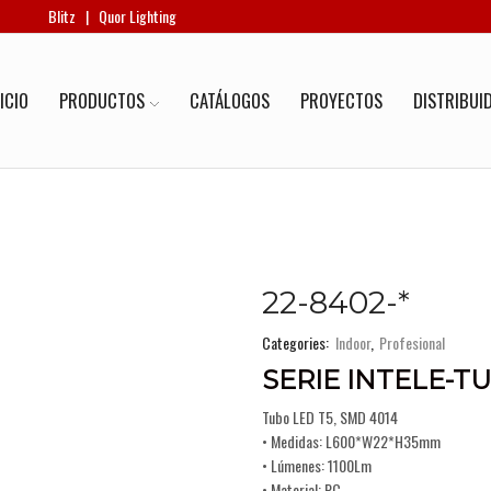
Blitz
|
Quor Lighting
ICIO
PRODUCTOS
CATÁLOGOS
PROYECTOS
DISTRIBUI
22-8402-*
Categories:
Indoor
,
Profesional
SERIE INTELE-T
Tubo LED T5, SMD 4014
• Medidas: L600*W22*H35mm
• Lúmenes: 1100Lm
• Material: PC