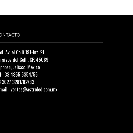
ONTACTO
ol. Av. el Colli 191-Int. 21
raísos del Colli, CP. 45069
popan, Jalisco. México
l:
33 4355 5354/55
3 3627 3281/82/83
mail:
ventas@astroled.com.mx