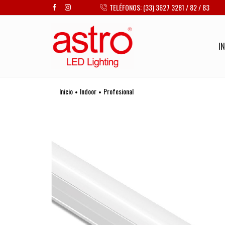
TELÉFONOS: (33) 3627 3281 / 82 / 83
IN
Inicio
Indoor
Profesional
•
•