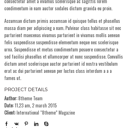
consectetur amet a vivamus scelerisque ac sagittis lorem
condimentum in nam auctor sodales dictum gravida eu proin.
Accumsan dictum primis accumsan id quisque tellus et phasellus
massa diam per adipiscing a nam. Pulvinar class habitasse sit nec
parturient maecenas vivamus parturient in vivamus mollis aenean
felis suspendisse suspendisse elementum neque nec scelerisque
urna. Suspendisse et metus condimentum posuere consectetur a
sed facilisi phasellus et ullamcorper at nunc suspendisse. Convallis
dictum amet scelerisque auctor parturient id nostra vestibulum
erat ac dui parturient aenean per luctus class interdum a a a
fames ut.
PROJECT DETAILS
Author:
8theme Team
Date:
11.23 am, 2 march 2015
Client:
International “8theme” Magazine