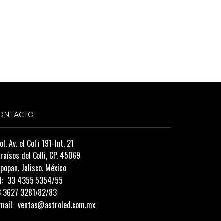
ONTACTO
ol. Av. el Colli 191-Int. 21
raísos del Colli, CP. 45069
popan, Jalisco. México
l:
33 4355 5354/55
3 3627 3281/82/83
mail:
ventas@astroled.com.mx