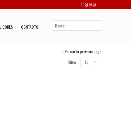
Ingresar
UIDORES
CONTACTO
Return to previous page
Products
Show
per
page